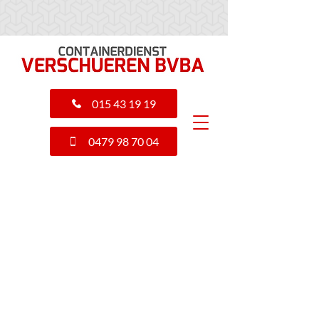
015 43 19 19
0479 98 70 04
INBOEDELS OPRUIMEN, HUIS
LEEGMAKEN REGIO ANTWERPEN -
BRUSSEL? KIES CONTAINERDIENST
VERSCHUEREN MECHELEN
Contacteer Containerdienst
Verschueren Mechelen:
verhuur Afvalcontainers,